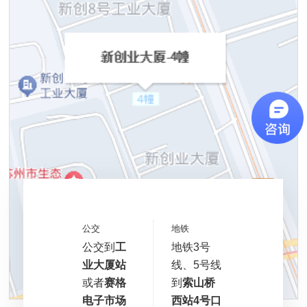
公交
地铁
公交到
工
地铁3号
业大厦站
线、5号线
或者
赛格
到
索山桥
电子市场
西站4号口