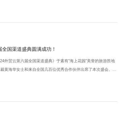
第六届全国渠道盛典圆满成功！
2024外贸云第六届全国渠道盛典》于素有“海上花园”美誉的旅游胜地
总裁黄海华女士和来自全国几百位优秀合作伙伴出席了本次盛会。在
登场，宣布本次盛会正式拉开帷幕。守正创新，共创未来上午9:00
.