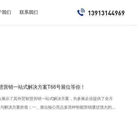
13913144969
于我们
联系我们
慧营销一站式解决方案T68号展位等你！
展位展示了其外贸智慧营销一站式解决方案，为参展企业提供了全方
点与解决方案价值：一、展位核心亮点多语种智能营销通过强大的多
据挖掘技术，帮助企业实现全球市场的精准推广与定向引流，让买家
、独立站搭建...