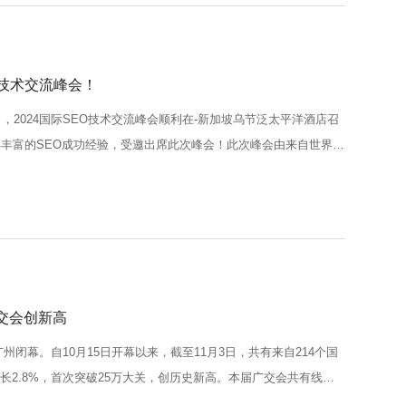
O技术交流峰会！
25日，2024国际SEO技术交流峰会顺利在-新加坡乌节泛太平洋酒店召
丰富的SEO成功经验，受邀出席此次峰会！此次峰会由来自世界各
论。汇集了来自全球各地大品牌的500名SEO和数字营销行业精英和
广交会创新高
州闭幕。自10月15日开幕以来，截至11月3日，共有来自214个国
增长2.8%，首次突破25万大关，创历史新高。本届广交会共有线下
、新产品、新技术、新业态大量涌现。现场展示数字化智能产品39